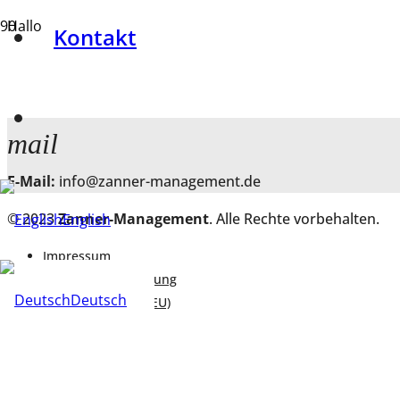
Hallo
Kontakt
phone
Telefon:
0151 46602297
mail
E-Mail:
info@zanner-management.de
© 2023
Zanner-Management
. Alle Rechte vorbehalten.
English
Impressum
Datenschutzerklärung
Deutsch
Cookie-Richtlinie (EU)